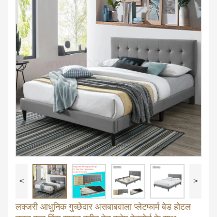
<
>
लक्जरी आधुनिक गुच्छेदार असबाबवाला प्लेटफार्म बेड होटल