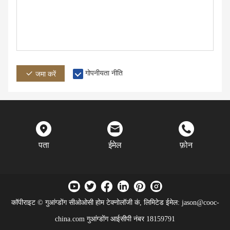
गोपनीयता नीति
जमा करें
पता
ईमेल
फ़ोन
कॉपीराइट © गुआंग्डोंग सीओओसी होम टेक्नोलॉजी कं, लिमिटेड ईमेल: jason@cooc-
china.com
गुआंग्डोंग आईसीपी नंबर 18159791