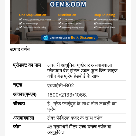
उत्पाद वर्णन
प्रोडक्ट का नाम
लक्जरी आधुनिक गुच्छेदार असबाबवाला
प्लेटफार्म बेड होटल डबल फुल किंग साइज
क्वीन बेड फ्रेम हेडबोर्ड के साथ
नमूना
एचवाईसी-B02
आकार(एमएम)
1600*2133*1066.
चौखटा
ई1 ग्रेड प्लाईवुड के साथ ठोस लकड़ी का
फ्रेम
असबाबवाला
लेदर फैब्रिक कवर के साथ स्पंज
फोम
45 ग्राम/वर्ग मीटर उच्च घनत्व स्पंज या
अनुकूलित